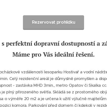
Rezervovat prohlídku
 s perfektní dopravní dostupností a z
Máme pro Vás ideální řešení.
cházkové vzdálenosti lesoparku Hostivař a vodní nádrže H
in. Celý rezidenční areál je důmyslně promyšlen a disp
pnost - zastávka MHD 3min., metro Opatov či Skalka cc
je plný přirozeného světla. Skládá se z prostorného ob
sa o výměře 20 m2 a je určena k užití výlučně majitelům 
dispozici komora. Parkování před domem či kdekoli v re