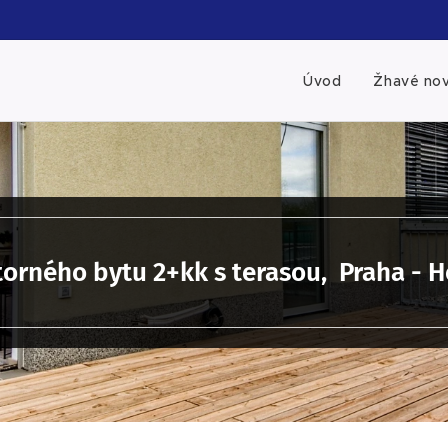
Úvod
Žhavé nov
rného bytu 2+kk s terasou, Praha - Ho