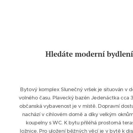
Hledáte moderní bydlení
Bytový komplex Slunečný vršek je situován v do
volného času. Plavecký bazén Jedenáctka cca 3m
občanská vybavenost je v místě. Dopravní dostu
nachází v cihlovém domě a díky velkým oknům 
koupelny s WC. K bytu přiléhá prostorná tera
ložnice. Pro uložení běžných věcí je v bytě k 