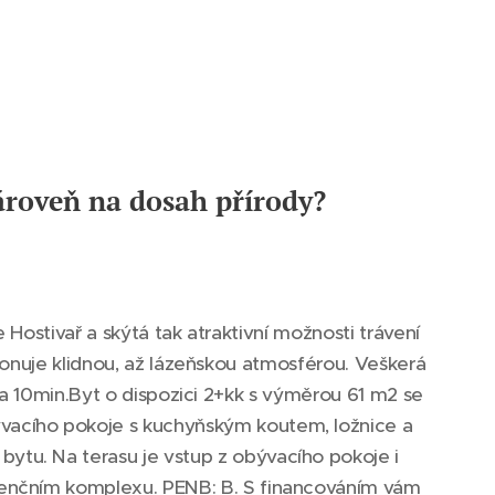
ároveň na dosah přírody?
ostivař a skýtá tak atraktivní možnosti trávení
onuje klidnou, až lázeňskou atmosférou. Veškerá
a 10min.Byt o dispozici 2+kk s výměrou 61 m2 se
ývacího pokoje s kuchyňským koutem, ložnice a
bytu. Na terasu je vstup z obývacího pokoje i
zidenčním komplexu. PENB: B. S financováním vám