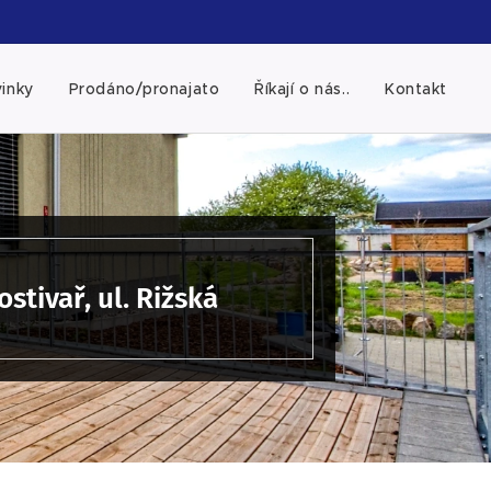
inky
Prodáno/pronajato
Říkají o nás..
Kontakt
stivař, ul. Rižská